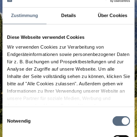
Zustimmung
Details
Über Cookies
Diese Webseite verwendet Cookies
Wir verwenden Cookies zur Verarbeitung von
Endgeräteinformationen sowie personenbezogener Daten
für z. B. Buchungen und Prospektbestellungen und zur
Analyse der Zugriffe auf unsere Webseite.
Um alle
Inhalte der Seite vollständig sehen zu können, klicken Sie
bitte auf "Alle Cookies zulassen".
Außerdem geben wir
Informationen zu Ihrer Verwendung unserer Website an
unsere Partner für soziale Medien, Werbung und
Analysen weiter. Unsere Partner führen diese
Informationen möglicherweise mit weiteren Daten
Einwilligungsauswahl
zusammen, die Sie ihnen bereitgestellt haben oder die
Notwendig
sie im Rahmen Ihrer Nutzung der Dienste gesammelt
haben.