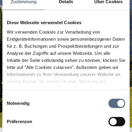
Zustimmung
Details
Über Cookies
Diese Webseite verwendet Cookies
Wir verwenden Cookies zur Verarbeitung von
Endgeräteinformationen sowie personenbezogener Daten
für z. B. Buchungen und Prospektbestellungen und zur
Analyse der Zugriffe auf unsere Webseite.
Um alle
Inhalte der Seite vollständig sehen zu können, klicken Sie
bitte auf "Alle Cookies zulassen".
Außerdem geben wir
Informationen zu Ihrer Verwendung unserer Website an
unsere Partner für soziale Medien, Werbung und
Analysen weiter. Unsere Partner führen diese
Informationen möglicherweise mit weiteren Daten
Einwilligungsauswahl
zusammen, die Sie ihnen bereitgestellt haben oder die
Notwendig
sie im Rahmen Ihrer Nutzung der Dienste gesammelt
haben.
Präferenzen
Pianoservice Jörg Bartkowiak