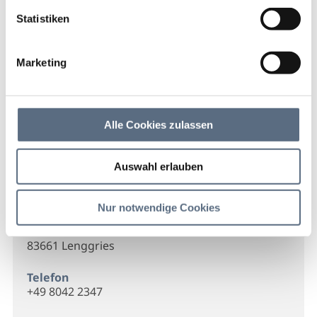
Startseite
Pianoservice Jörg Bartkowiak
Statistiken
Pianoservice Jörg
Bartkowiak
Marketing
Pianoservice Jörg Bartkowiak
Alle Cookies zulassen
Auswahl erlauben
Kontakt
Nur notwendige Cookies
J. Bartkowiak
Ertlhöfe 15 a
83661 Lenggries
Telefon
+49 8042 2347