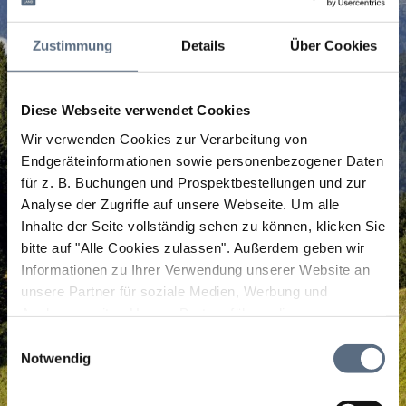
Zustimmung
Details
Über Cookies
Diese Webseite verwendet Cookies
Wir verwenden Cookies zur Verarbeitung von
Endgeräteinformationen sowie personenbezogener Daten
für z. B. Buchungen und Prospektbestellungen und zur
Analyse der Zugriffe auf unsere Webseite.
Um alle
Inhalte der Seite vollständig sehen zu können, klicken Sie
bitte auf "Alle Cookies zulassen".
Außerdem geben wir
Informationen zu Ihrer Verwendung unserer Website an
unsere Partner für soziale Medien, Werbung und
Analysen weiter. Unsere Partner führen diese
Informationen möglicherweise mit weiteren Daten
Einwilligungsauswahl
zusammen, die Sie ihnen bereitgestellt haben oder die
Notwendig
sie im Rahmen Ihrer Nutzung der Dienste gesammelt
haben.