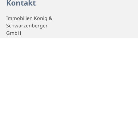
Kontakt
Immobilien König &
Schwarzenberger
GmbH
Scharfreiterstr. 30
83661 Lenggries
Telefon
+49 8042 8031
E-Mail
immobilien@koenig-
schwarzenberger.de
Webseite
Homepage