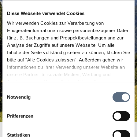
Diese Webseite verwendet Cookies
Wir verwenden Cookies zur Verarbeitung von
Endgeräteinformationen sowie personenbezogener Daten
für z. B. Buchungen und Prospektbestellungen und zur
Analyse der Zugriffe auf unsere Webseite.
Um alle
Inhalte der Seite vollständig sehen zu können, klicken Sie
bitte auf "Alle Cookies zulassen".
Außerdem geben wir
Informationen zu Ihrer Verwendung unserer Website an
unsere Partner für soziale Medien, Werbung und
Analysen weiter. Unsere Partner führen diese
Informationen möglicherweise mit weiteren Daten
Einwilligungsauswahl
zusammen, die Sie ihnen bereitgestellt haben oder die
Notwendig
sie im Rahmen Ihrer Nutzung der Dienste gesammelt
haben.
Präferenzen
Hotel Gasthof Neu Wirt
Startseite
Hotel Gasthof Neu Wirt
Statistiken