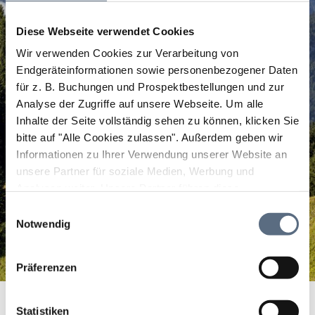
Diese Webseite verwendet Cookies
Wir verwenden Cookies zur Verarbeitung von
Endgeräteinformationen sowie personenbezogener Daten
für z. B. Buchungen und Prospektbestellungen und zur
Analyse der Zugriffe auf unsere Webseite.
Um alle
Inhalte der Seite vollständig sehen zu können, klicken Sie
bitte auf "Alle Cookies zulassen".
Außerdem geben wir
Informationen zu Ihrer Verwendung unserer Website an
unsere Partner für soziale Medien, Werbung und
Analysen weiter. Unsere Partner führen diese
Informationen möglicherweise mit weiteren Daten
Einwilligungsauswahl
zusammen, die Sie ihnen bereitgestellt haben oder die
Notwendig
sie im Rahmen Ihrer Nutzung der Dienste gesammelt
haben.
Präferenzen
Heilpraktikerin Karin Schaupp
Startseite
Heilpraktikerin Karin Schaupp
Statistiken