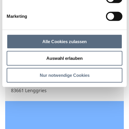
Heilpraktikerin Karin
Schaupp
Marketing
Heilpraktikerin Karin Schaupp
Alle Cookies zulassen
Auswahl erlauben
Kontakt
Nur notwendige Cookies
Heilpraktikerin
Tölzer Str. 46
83661 Lenggries