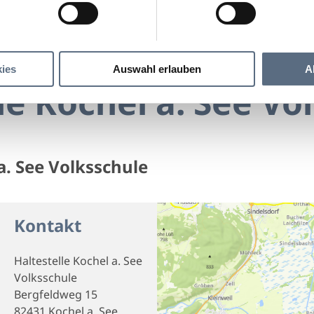
Haltestelle Kochel a. See Volksschule
Kochel a. See Volksschule
ies
Auswahl erlauben
A
le Kochel a. See Vo
a. See Volksschule
Kontakt
Haltestelle Kochel a. See
Volksschule
Bergfeldweg 15
82431 Kochel a. See