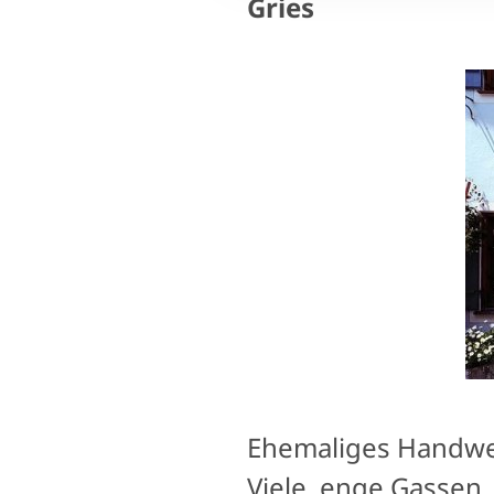
Gries
Ehemaliges Handwer
Viele, enge Gassen,