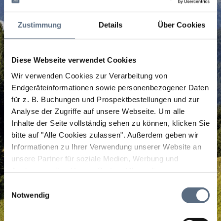
Zustimmung
Details
Über Cookies
Diese Webseite verwendet Cookies
Wir verwenden Cookies zur Verarbeitung von
Endgeräteinformationen sowie personenbezogener Daten
für z. B. Buchungen und Prospektbestellungen und zur
Analyse der Zugriffe auf unsere Webseite.
Um alle
Inhalte der Seite vollständig sehen zu können, klicken Sie
bitte auf "Alle Cookies zulassen".
Außerdem geben wir
Informationen zu Ihrer Verwendung unserer Website an
unsere Partner für soziale Medien, Werbung und
Analysen weiter. Unsere Partner führen diese
Informationen möglicherweise mit weiteren Daten
Einwilligungsauswahl
zusammen, die Sie ihnen bereitgestellt haben oder die
Notwendig
sie im Rahmen Ihrer Nutzung der Dienste gesammelt
haben.