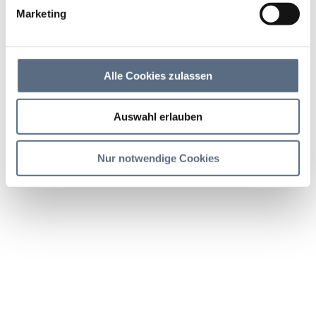
Starnberger See
Marketing
Rad, Radfahren
|
Schwierigkeit: leicht
Alle Cookies zulassen
Dauer
Strecke
Aufstieg
2:15 h
30.54 km
257 hm
Auswahl erlauben
Abstieg
257 hm
Nur notwendige Cookies