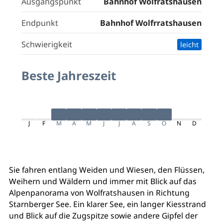
Ausgangspunkt
Bahnhof Wolfratshausen
Endpunkt
Bahnhof Wolfrratshausen
Schwierigkeit
leicht
Beste Jahreszeit
J
F
M
A
M
J
J
A
S
O
N
D
Sie fahren entlang Weiden und Wiesen, den Flüssen,
Weihern und Wäldern und immer mit Blick auf das
Alpenpanorama von Wolfratshausen in Richtung
Starnberger See. Ein klarer See, ein langer Kiesstrand
und Blick auf die Zugspitze sowie andere Gipfel der