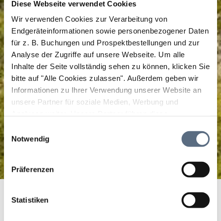
Diese Webseite verwendet Cookies
Wir verwenden Cookies zur Verarbeitung von
Endgeräteinformationen sowie personenbezogener Daten
für z. B. Buchungen und Prospektbestellungen und zur
Analyse der Zugriffe auf unsere Webseite.
Um alle
Inhalte der Seite vollständig sehen zu können, klicken Sie
bitte auf "Alle Cookies zulassen".
Außerdem geben wir
Informationen zu Ihrer Verwendung unserer Website an
unsere Partner für soziale Medien, Werbung und
Analysen weiter. Unsere Partner führen diese
Informationen möglicherweise mit weiteren Daten
Einwilligungsauswahl
zusammen, die Sie ihnen bereitgestellt haben oder die
Notwendig
sie im Rahmen Ihrer Nutzung der Dienste gesammelt
haben.
Präferenzen
Genuss-Radtour zum Starnberger See
Startseite
Genuss-Radtour zum Starnberger See
Statistiken
Genuss-Radtour zum