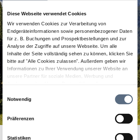
Diese Webseite verwendet Cookies
Wir verwenden Cookies zur Verarbeitung von
Endgeräteinformationen sowie personenbezogener Daten
für z. B. Buchungen und Prospektbestellungen und zur
Analyse der Zugriffe auf unsere Webseite.
Um alle
Inhalte der Seite vollständig sehen zu können, klicken Sie
bitte auf "Alle Cookies zulassen".
Außerdem geben wir
Informationen zu Ihrer Verwendung unserer Website an
unsere Partner für soziale Medien, Werbung und
Analysen weiter. Unsere Partner führen diese
Informationen möglicherweise mit weiteren Daten
Einwilligungsauswahl
zusammen, die Sie ihnen bereitgestellt haben oder die
Notwendig
sie im Rahmen Ihrer Nutzung der Dienste gesammelt
haben.
Präferenzen
Gaststätte Isarwinkel
Startseite
Gaststätte Isarwinkel
Statistiken