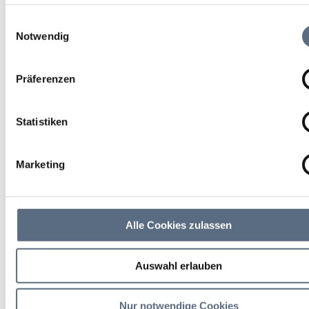
Gasthof Jachenau
weiteren Daten zusammen, die Sie ihnen bereitgestellt habe
die sie im Rahmen Ihrer Nutzung der Dienste gesammelt ha
Einwilligungsauswahl
Notwendig
Bayerisches Wirtshaus, mit direktem Loipeneinstieg.
Präferenzen
Statistiken
Marketing
Alle Cookies zulassen
Auswahl erlauben
Um die Vielfalt des Freizeitangebotes der Jachenauer
Nur notwendige Cookies