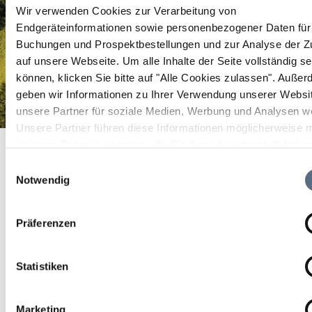
Wir verwenden Cookies zur Verarbeitung von
Endgeräteinformationen sowie personenbezogener Daten für 
Buchungen und Prospektbestellungen und zur Analyse der Zu
auf unsere Webseite.
Um alle Inhalte der Seite vollständig s
können, klicken Sie bitte auf "Alle Cookies zulassen".
Außer
geben wir Informationen zu Ihrer Verwendung unserer Websi
unsere Partner für soziale Medien, Werbung und Analysen we
Unsere Partner führen diese Informationen möglicherweise m
Gasthaus Hansch
Startseite
Gasthaus Hansch
weiteren Daten zusammen, die Sie ihnen bereitgestellt habe
die sie im Rahmen Ihrer Nutzung der Dienste gesammelt ha
Gasthaus Hansch
Einwilligungsauswahl
Notwendig
Durchgehend warme Küche, hausgemachte Kuchen
Präferenzen
und Torten, Spielplatz und extra Karte für die kleinen
Gäste.
Statistiken
Marketing