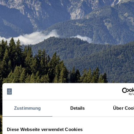
Zustimmung
Details
Über Coo
Diese Webseite verwendet Cookies