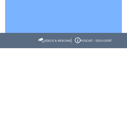
VIDEOS & WEBCAMS
PODCAST - DOCH DORT
Empfehlen
Teilen