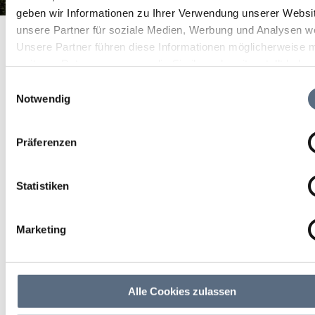
geben wir Informationen zu Ihrer Verwendung unserer Websi
Frühstückscafé BergMoment
unsere Partner für soziale Medien, Werbung und Analysen we
Startseite
Frühstückscafé BergMoment
Unsere Partner führen diese Informationen möglicherweise m
Frühstückscafé
weiteren Daten zusammen, die Sie ihnen bereitgestellt habe
die sie im Rahmen Ihrer Nutzung der Dienste gesammelt ha
BergMoment
Einwilligungsauswahl
Notwendig
geschlossen
Präferenzen
Frühstückscafé BergMoment | geänderte
Öffnungszeiten von 24.08.2026 - 22.09.2026
Statistiken
Marketing
Alle Cookies zulassen