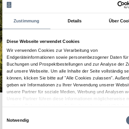
Zustimmung
Details
Über Coo
Diese Webseite verwendet Cookies
Wir verwenden Cookies zur Verarbeitung von
Endgeräteinformationen sowie personenbezogener Daten für 
Buchungen und Prospektbestellungen und zur Analyse der Zu
auf unsere Webseite.
Um alle Inhalte der Seite vollständig s
können, klicken Sie bitte auf "Alle Cookies zulassen".
Außer
geben wir Informationen zu Ihrer Verwendung unserer Websi
unsere Partner für soziale Medien, Werbung und Analysen we
Fröhlichs Wirtshaus E-Mountain-Bike Verleih
Startseite
Fröhlichs Wirtshaus E-Mountain-Bike Verleih
Unsere Partner führen diese Informationen möglicherweise m
weiteren Daten zusammen, die Sie ihnen bereitgestellt habe
Fröhlichs Wirtshaus E-
die sie im Rahmen Ihrer Nutzung der Dienste gesammelt ha
Einwilligungsauswahl
Mountain-Bike Verleih
Notwendig