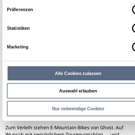
Präferenzen
Starten Sie Ihre Tour bei uns in Großweil mit unseren
E-Mountain-Bikes von Ghost.
Statistiken
Marketing
Alle Cookies zulassen
Auswahl erlauben
Nur notwendige Cookies
Zum Verleih stehen E-Mountain-Bikes von Ghost. Auf
Wunsch mit persönlichem Tourenvorschlag. ... und