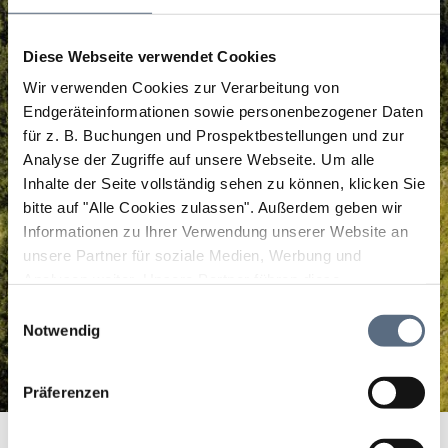
Diese Webseite verwendet Cookies
Wir verwenden Cookies zur Verarbeitung von
Endgeräteinformationen sowie personenbezogener Daten
für z. B. Buchungen und Prospektbestellungen und zur
Analyse der Zugriffe auf unsere Webseite.
Um alle
Inhalte der Seite vollständig sehen zu können, klicken Sie
bitte auf "Alle Cookies zulassen".
Außerdem geben wir
Informationen zu Ihrer Verwendung unserer Website an
unsere Partner für soziale Medien, Werbung und
Analysen weiter. Unsere Partner führen diese
Informationen möglicherweise mit weiteren Daten
Einwilligungsauswahl
zusammen, die Sie ihnen bereitgestellt haben oder die
Notwendig
sie im Rahmen Ihrer Nutzung der Dienste gesammelt
haben.
Präferenzen
Freilichtmuseum Glentleiten
Startseite
Freilichtmuseum Glentleiten