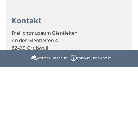
Kontakt
Freilichtmuseum Glentleiten
An der Glentleiten 4
82439 Großweil
VIDEOS & WEBCAMS
PODCAST - DOCH DORT
Telefon
(0049) 8851 1850
E-Mail
freilichtmuseum@glentleiten.de
Webseite
Homepage