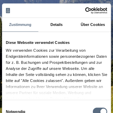
Zustimmung
Details
Über Cookies
Diese Webseite verwendet Cookies
Wir verwenden Cookies zur Verarbeitung von
Endgeräteinformationen sowie personenbezogener Daten
für z. B. Buchungen und Prospektbestellungen und zur
Analyse der Zugriffe auf unsere Webseite.
Um alle
Inhalte der Seite vollständig sehen zu können, klicken Sie
bitte auf "Alle Cookies zulassen".
Außerdem geben wir
Informationen zu Ihrer Verwendung unserer Website an
unsere Partner für soziale Medien, Werbung und
Analysen weiter. Unsere Partner führen diese
Informationen möglicherweise mit weiteren Daten
Einwilligungsauswahl
zusammen, die Sie ihnen bereitgestellt haben oder die
Notwendig