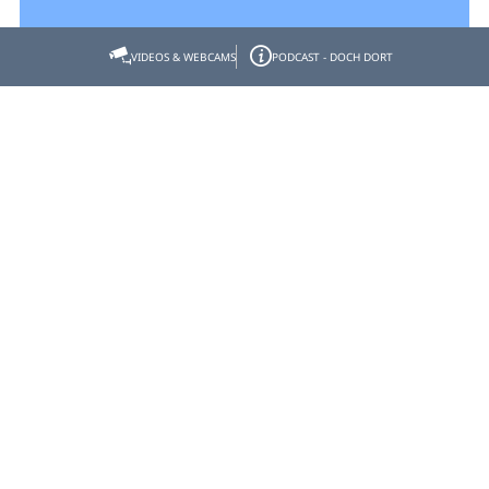
VIDEOS & WEBCAMS
PODCAST - DOCH DORT
Empfehlen
Teilen