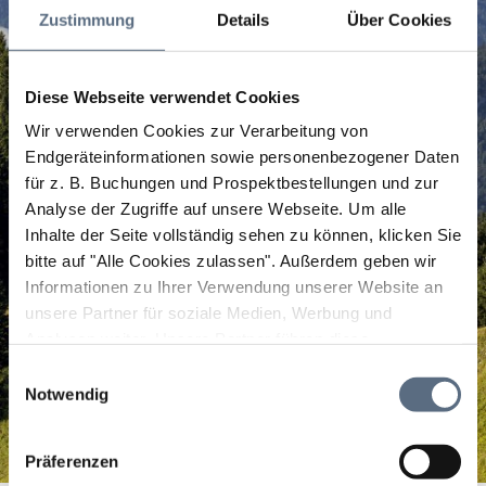
Zustimmung
Details
Über Cookies
Diese Webseite verwendet Cookies
Wir verwenden Cookies zur Verarbeitung von
Endgeräteinformationen sowie personenbezogener Daten
für z. B. Buchungen und Prospektbestellungen und zur
Analyse der Zugriffe auf unsere Webseite.
Um alle
Inhalte der Seite vollständig sehen zu können, klicken Sie
bitte auf "Alle Cookies zulassen".
Außerdem geben wir
Informationen zu Ihrer Verwendung unserer Website an
unsere Partner für soziale Medien, Werbung und
Analysen weiter. Unsere Partner führen diese
Informationen möglicherweise mit weiteren Daten
Einwilligungsauswahl
zusammen, die Sie ihnen bereitgestellt haben oder die
Notwendig
sie im Rahmen Ihrer Nutzung der Dienste gesammelt
haben.
Präferenzen