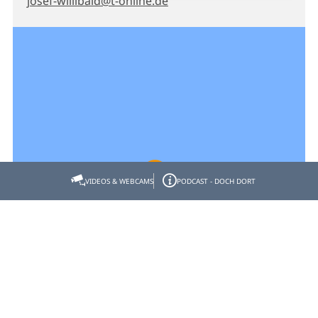
josef-willibald@t-online.de
VIDEOS & WEBCAMS
PODCAST - DOCH DORT