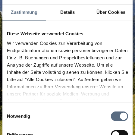
Zustimmung
Details
Über Cookies
Diese Webseite verwendet Cookies
Wir verwenden Cookies zur Verarbeitung von
Endgeräteinformationen sowie personenbezogener Daten
für z. B. Buchungen und Prospektbestellungen und zur
Analyse der Zugriffe auf unsere Webseite.
Um alle
Inhalte der Seite vollständig sehen zu können, klicken Sie
bitte auf "Alle Cookies zulassen".
Außerdem geben wir
Informationen zu Ihrer Verwendung unserer Website an
unsere Partner für soziale Medien, Werbung und
Analysen weiter. Unsere Partner führen diese
Informationen möglicherweise mit weiteren Daten
Einwilligungsauswahl
zusammen, die Sie ihnen bereitgestellt haben oder die
Notwendig
sie im Rahmen Ihrer Nutzung der Dienste gesammelt
haben.
Präferenzen