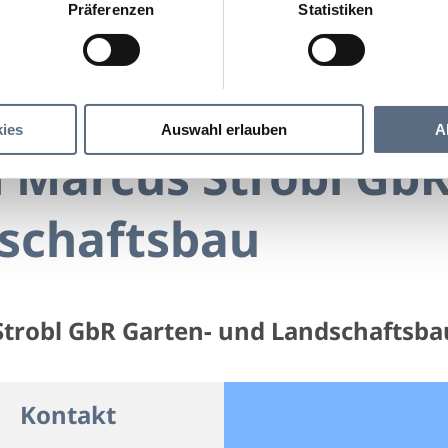
Präferenzen
Statistiken
Ernst und Marcus Strobl GbR Garten- und Landschaftsba
arcus Strobl GbR Garten- und Landschaftsbau
ies
Auswahl erlauben
A
 Marcus Strobl GbR
schaftsbau
Strobl GbR Garten- und Landschaftsba
Kontakt