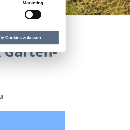
Marketing
u
lle Cookies zulassen
 Garten-
u