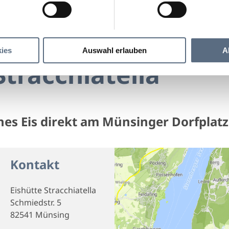
Eishütte Stracchiatella
acchiatella
ies
Auswahl erlauben
A
Stracchiatella
ches Eis direkt am Münsinger Dorfplatz
Kontakt
Eishütte Stracchiatella
Schmiedstr. 5
82541 Münsing