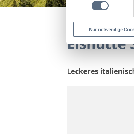
Startseite
Eishütte Str
Nur notwendige Cook
Eishütte 
Leckeres italienis