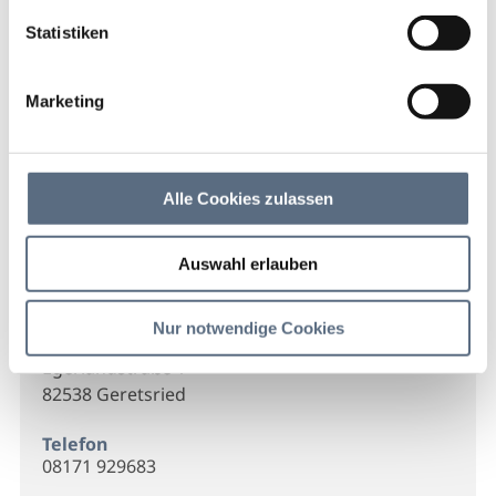
Startseite
EisCafé L'Arena
Statistiken
EisCafé L'Arena
Marketing
Einladender Innenbereich und grosse Terasse. Die
Familie Faulisi stellt ihr Eis nach traditionelle Donno-
Rezept her.
Alle Cookies zulassen
Auswahl erlauben
Kontakt
Nur notwendige Cookies
EisCafé L'Arena
Egerlandstraße 1
82538 Geretsried
Telefon
08171 929683