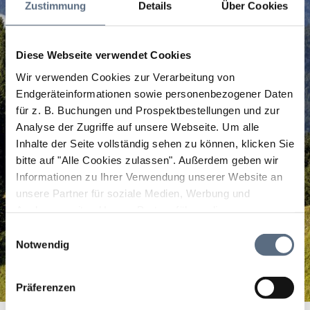
Zustimmung
Details
Über Cookies
Diese Webseite verwendet Cookies
Wir verwenden Cookies zur Verarbeitung von
Endgeräteinformationen sowie personenbezogener Daten
für z. B. Buchungen und Prospektbestellungen und zur
Analyse der Zugriffe auf unsere Webseite.
Um alle
Inhalte der Seite vollständig sehen zu können, klicken Sie
bitte auf "Alle Cookies zulassen".
Außerdem geben wir
Informationen zu Ihrer Verwendung unserer Website an
unsere Partner für soziale Medien, Werbung und
Analysen weiter. Unsere Partner führen diese
Informationen möglicherweise mit weiteren Daten
Einwilligungsauswahl
zusammen, die Sie ihnen bereitgestellt haben oder die
Notwendig
sie im Rahmen Ihrer Nutzung der Dienste gesammelt
haben.
Präferenzen
EisCafé L'Arena