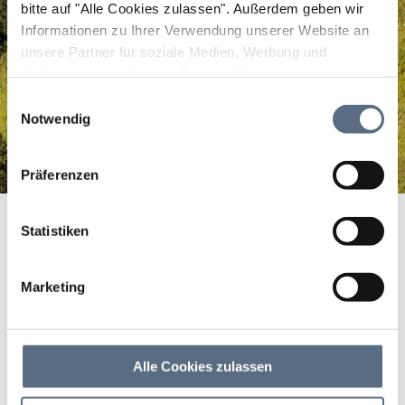
bitte auf "Alle Cookies zulassen".
Außerdem geben wir
Informationen zu Ihrer Verwendung unserer Website an
unsere Partner für soziale Medien, Werbung und
Analysen weiter. Unsere Partner führen diese
Informationen möglicherweise mit weiteren Daten
Einwilligungsauswahl
zusammen, die Sie ihnen bereitgestellt haben oder die
Notwendig
sie im Rahmen Ihrer Nutzung der Dienste gesammelt
haben.
Präferenzen
Seeshaupter Hofladen
Startseite
Seeshaupter Hofladen
Statistiken
Seeshaupter Hofladen
Marketing
Seeshaupter Hofladen
Alle Cookies zulassen