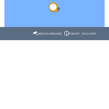
VIDEOS & WEBCAMS
PODCAST - DOCH DORT
Empfehlen
Teilen
Gastgeber- & Partnerbereich
Datenschutz
Impressum
Barrierefreiheit
© Tölzer Land Tourismus 2026