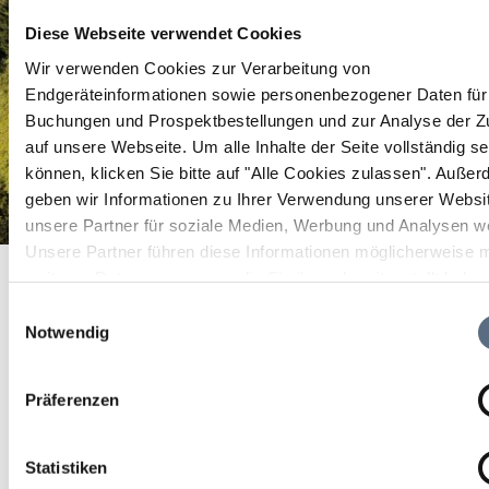
Diese Webseite verwendet Cookies
Wir verwenden Cookies zur Verarbeitung von
Endgeräteinformationen sowie personenbezogener Daten für 
Buchungen und Prospektbestellungen und zur Analyse der Zu
auf unsere Webseite.
Um alle Inhalte der Seite vollständig s
können, klicken Sie bitte auf "Alle Cookies zulassen".
Außer
geben wir Informationen zu Ihrer Verwendung unserer Websi
unsere Partner für soziale Medien, Werbung und Analysen we
Unsere Partner führen diese Informationen möglicherweise m
Dorfladen Lenggries
Startseite
Dorfladen Lenggries
weiteren Daten zusammen, die Sie ihnen bereitgestellt habe
Dorfladen Lenggries
die sie im Rahmen Ihrer Nutzung der Dienste gesammelt ha
Einwilligungsauswahl
Notwendig
Dorfladen Lenggries
Präferenzen
Statistiken