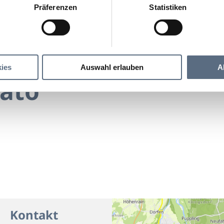
Präferenzen
Statistiken
Dolce Gelato
o
ies
Auswahl erlauben
A
lato
Kontakt