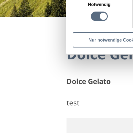
Notwendig
Startseite
Dolce Gelat
Nur notwendige Cook
Dolce Ge
Dolce Gelato
test