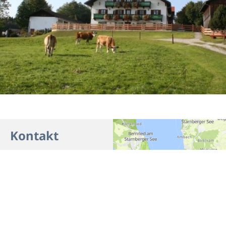
Kontakt
Café Otthof
Faistenberg 3
82547 Eurasburg
Telefon
(0049) 8179 997136