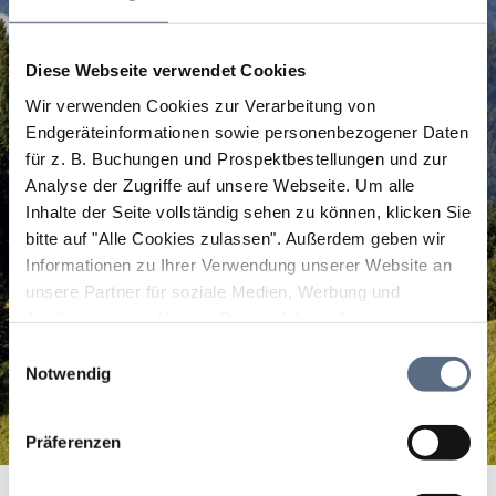
Diese Webseite verwendet Cookies
Wir verwenden Cookies zur Verarbeitung von
Endgeräteinformationen sowie personenbezogener Daten
für z. B. Buchungen und Prospektbestellungen und zur
Analyse der Zugriffe auf unsere Webseite.
Um alle
Inhalte der Seite vollständig sehen zu können, klicken Sie
bitte auf "Alle Cookies zulassen".
Außerdem geben wir
Informationen zu Ihrer Verwendung unserer Website an
unsere Partner für soziale Medien, Werbung und
Analysen weiter. Unsere Partner führen diese
Informationen möglicherweise mit weiteren Daten
Einwilligungsauswahl
zusammen, die Sie ihnen bereitgestellt haben oder die
Notwendig
sie im Rahmen Ihrer Nutzung der Dienste gesammelt
haben.
Präferenzen
Cafe-Konditorei Waldmann
Startseite
Cafe-Konditorei Waldmann