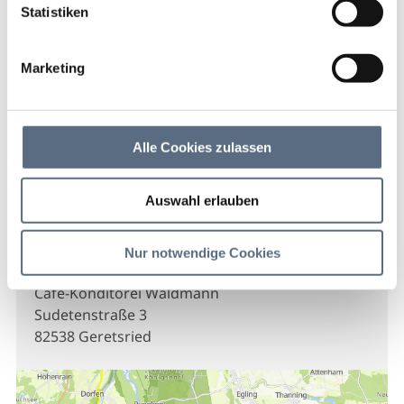
Statistiken
Cafe-Konditorei
Waldmann
Marketing
Cafe-Konditorei Waldmann
Alle Cookies zulassen
Cafe-Konditorei Waldmann
Auswahl erlauben
Kontakt
Nur notwendige Cookies
Cafe-Konditorei Waldmann
Sudetenstraße 3
82538 Geretsried