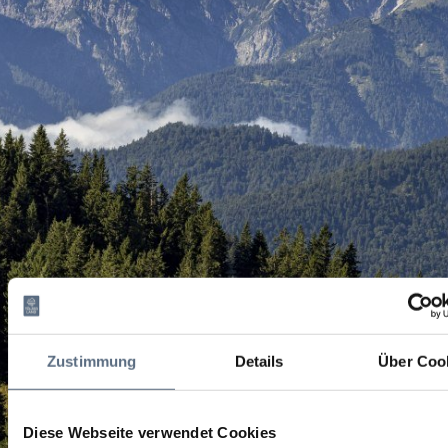
Zustimmung
Details
Über Coo
Diese Webseite verwendet Cookies