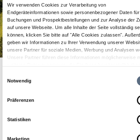
Wir verwenden Cookies zur Verarbeitung von
Endgeräteinformationen sowie personenbezogener Daten für 
Buchungen und Prospektbestellungen und zur Analyse der Zu
auf unsere Webseite.
Um alle Inhalte der Seite vollständig s
können, klicken Sie bitte auf "Alle Cookies zulassen".
Außer
geben wir Informationen zu Ihrer Verwendung unserer Websi
unsere Partner für soziale Medien, Werbung und Analysen we
Unsere Partner führen diese Informationen möglicherweise m
Café Freiraum
Startseite
Café Freiraum
weiteren Daten zusammen, die Sie ihnen bereitgestellt habe
die sie im Rahmen Ihrer Nutzung der Dienste gesammelt ha
Café Freiraum
Einwilligungsauswahl
Notwendig
Selbstgebackene Kuchen, Sandwiches, Suppen &
Präferenzen
Currys in Bio-Qualität,
dazu Bücher vom Diogenes-Verlag
Statistiken
Marketing