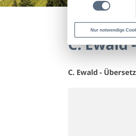
Startseite
C. Ewald - Ü
Nur notwendige Cook
C. Ewald 
C. Ewald - Überset