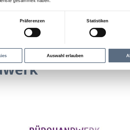
ienste gesammelt haben.
Präferenzen
Statistiken
Bürohandwerk
erk
ies
Auswahl erlauben
A
dwerk