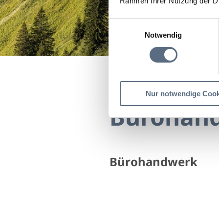
Rahmen Ihrer Nutzung der D
Einwilligungsauswahl
Notwendig
Startseite
Bürohandw
Nur notwendige Cook
Bürohan
Bürohandwerk