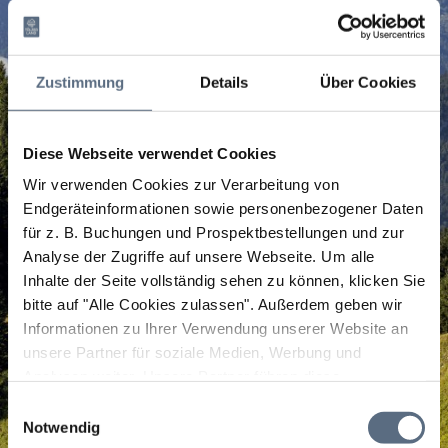
Zustimmung
Details
Über Cookies
Diese Webseite verwendet Cookies
Wir verwenden Cookies zur Verarbeitung von
Endgeräteinformationen sowie personenbezogener Daten
für z. B. Buchungen und Prospektbestellungen und zur
Analyse der Zugriffe auf unsere Webseite.
Um alle
Inhalte der Seite vollständig sehen zu können, klicken Sie
bitte auf "Alle Cookies zulassen".
Außerdem geben wir
Informationen zu Ihrer Verwendung unserer Website an
unsere Partner für soziale Medien, Werbung und
Analysen weiter. Unsere Partner führen diese
Informationen möglicherweise mit weiteren Daten
Einwilligungsauswahl
zusammen, die Sie ihnen bereitgestellt haben oder die
Notwendig