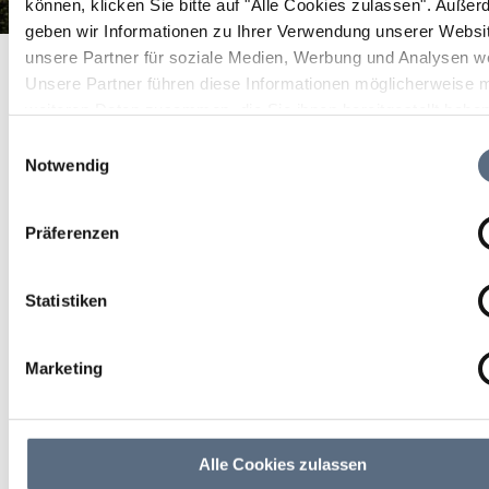
können, klicken Sie bitte auf "Alle Cookies zulassen".
Außer
geben wir Informationen zu Ihrer Verwendung unserer Websi
Brauneck Gipfelhaus Lenggries - Brauneck
Startseite
Brauneck Gipfelhaus Lenggries - Brauneck
unsere Partner für soziale Medien, Werbung und Analysen we
Unsere Partner führen diese Informationen möglicherweise m
Brauneck Gipfelhaus
weiteren Daten zusammen, die Sie ihnen bereitgestellt habe
Lenggries - Brauneck
die sie im Rahmen Ihrer Nutzung der Dienste gesammelt ha
Einwilligungsauswahl
Notwendig
geschlossen
Montag und Dienstag Ruhetag. Das Brauneck
Präferenzen
Gipfelhaus liegt auf 1.540 m Höhe.
Statistiken
Marketing
Alle Cookies zulassen