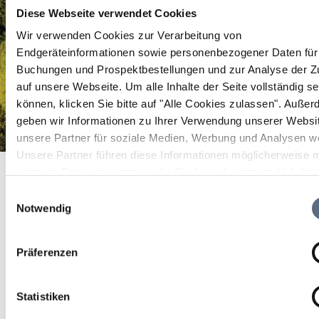
Diese Webseite verwendet Cookies
Wir verwenden Cookies zur Verarbeitung von
Endgeräteinformationen sowie personenbezogener Daten für 
Buchungen und Prospektbestellungen und zur Analyse der Zu
auf unsere Webseite.
Um alle Inhalte der Seite vollständig s
können, klicken Sie bitte auf "Alle Cookies zulassen".
Außer
geben wir Informationen zu Ihrer Verwendung unserer Websi
unsere Partner für soziale Medien, Werbung und Analysen we
Unsere Partner führen diese Informationen möglicherweise m
Brauneck Café Lenggries
Startseite
Brauneck Café Lenggries
weiteren Daten zusammen, die Sie ihnen bereitgestellt habe
die sie im Rahmen Ihrer Nutzung der Dienste gesammelt ha
Brauneck Café Lenggries
Einwilligungsauswahl
Notwendig
geschlossen
Präferenzen
Gemütliches Cafe direkt im Bahnhofsgebäude
Lenggries.
Statistiken