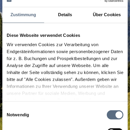
Zustimmung
Details
Über Cookies
Diese Webseite verwendet Cookies
Wir verwenden Cookies zur Verarbeitung von
Endgeräteinformationen sowie personenbezogener Daten
für z. B. Buchungen und Prospektbestellungen und zur
Analyse der Zugriffe auf unsere Webseite.
Um alle
Inhalte der Seite vollständig sehen zu können, klicken Sie
bitte auf "Alle Cookies zulassen".
Außerdem geben wir
Informationen zu Ihrer Verwendung unserer Website an
unsere Partner für soziale Medien, Werbung und
Analysen weiter. Unsere Partner führen diese
Informationen möglicherweise mit weiteren Daten
Einwilligungsauswahl
zusammen, die Sie ihnen bereitgestellt haben oder die
Notwendig
sie im Rahmen Ihrer Nutzung der Dienste gesammelt
haben.