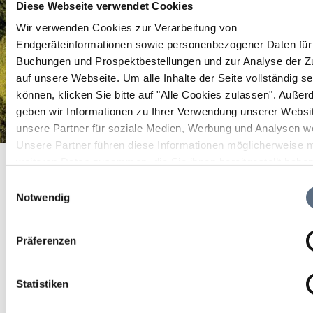
Diese Webseite verwendet Cookies
Wir verwenden Cookies zur Verarbeitung von
Endgeräteinformationen sowie personenbezogener Daten für 
Buchungen und Prospektbestellungen und zur Analyse der Zu
auf unsere Webseite.
Um alle Inhalte der Seite vollständig s
können, klicken Sie bitte auf "Alle Cookies zulassen".
Außer
geben wir Informationen zu Ihrer Verwendung unserer Websi
unsere Partner für soziale Medien, Werbung und Analysen we
Unsere Partner führen diese Informationen möglicherweise m
Blomberg Seilbahn
Startseite
Blomberg Seilbahn
weiteren Daten zusammen, die Sie ihnen bereitgestellt habe
die sie im Rahmen Ihrer Nutzung der Dienste gesammelt ha
Blomberg Seilbahn
Einwilligungsauswahl
Notwendig
Die schöne Aussicht bequem genießen - angenehm
Präferenzen
mit der Doppelsesselbahn auf den Aktivberg.
Statistiken