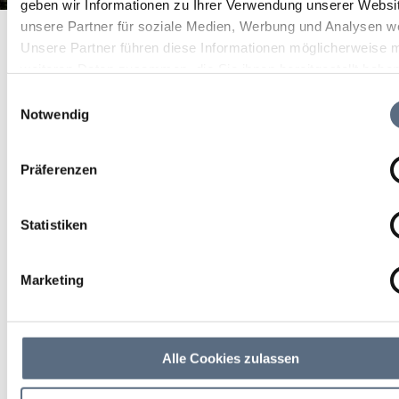
geben wir Informationen zu Ihrer Verwendung unserer Websi
Blomberg Fun
unsere Partner für soziale Medien, Werbung und Analysen we
Startseite
Blomberg Fun
Unsere Partner führen diese Informationen möglicherweise m
Blomberg Fun
weiteren Daten zusammen, die Sie ihnen bereitgestellt habe
die sie im Rahmen Ihrer Nutzung der Dienste gesammelt ha
Einwilligungsauswahl
Notwendig
Der Kinder-Erlebnispark direkt an der Talstation
bietet für die Kleinen eine Freizeit-Wunderwelt.
Präferenzen
Statistiken
Marketing
Alle Cookies zulassen