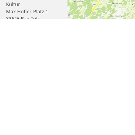
Kultur
Max-Höfler-Platz 1
83646 Bad Tölz
Telefon
08041 7867-0
E-Mail
info@bad-toelz.de
Webseite
Homepage
Empfehlen
Teilen