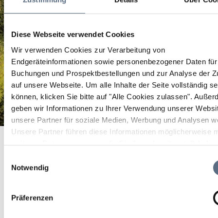
Diese Webseite verwendet Cookies
Wir verwenden Cookies zur Verarbeitung von
Endgeräteinformationen sowie personenbezogener Daten für 
Buchungen und Prospektbestellungen und zur Analyse der Zu
auf unsere Webseite.
Um alle Inhalte der Seite vollständig s
können, klicken Sie bitte auf "Alle Cookies zulassen".
Außer
geben wir Informationen zu Ihrer Verwendung unserer Websi
unsere Partner für soziale Medien, Werbung und Analysen we
Bewegungsparcours
Unsere Partner führen diese Informationen möglicherweise m
Startseite
Bewegungsparcours
weiteren Daten zusammen, die Sie ihnen bereitgestellt habe
Bewegungsparcours
die sie im Rahmen Ihrer Nutzung der Dienste gesammelt ha
Einwilligungsauswahl
Notwendig
Training für Ausdauer, Beweglichkeit, Koordination
und Kraft unter freiem Himmel.
Präferenzen