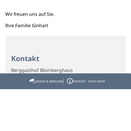
Wir freuen uns auf Sie.
Ihre Familie Ginhart
Kontakt
Berggasthof Blomberghaus
Am Blomberg 1
VIDEOS & WEBCAMS
PODCAST - DOCH DORT
83646 Wackersberg
Telefon
08041/6436
E-Mail
info@blomberghaus.de