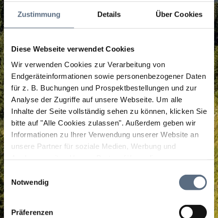
Zustimmung
Details
Über Cookies
Diese Webseite verwendet Cookies
Wir verwenden Cookies zur Verarbeitung von
Endgeräteinformationen sowie personenbezogener Daten
für z. B. Buchungen und Prospektbestellungen und zur
Analyse der Zugriffe auf unsere Webseite.
Um alle
Inhalte der Seite vollständig sehen zu können, klicken Sie
bitte auf "Alle Cookies zulassen".
Außerdem geben wir
Informationen zu Ihrer Verwendung unserer Website an
unsere Partner für soziale Medien, Werbung und
Analysen weiter. Unsere Partner führen diese
Informationen möglicherweise mit weiteren Daten
Einwilligungsauswahl
zusammen, die Sie ihnen bereitgestellt haben oder die
Notwendig
sie im Rahmen Ihrer Nutzung der Dienste gesammelt
haben.
Präferenzen