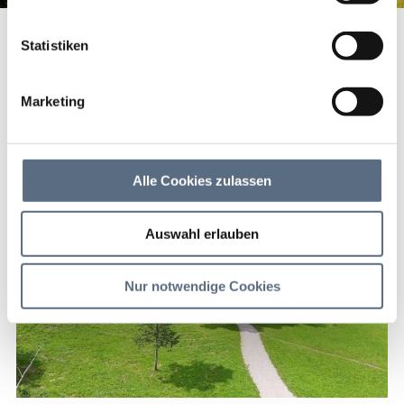
Berggasthof Blomberghaus
Startseite
Berggasthof Blomberghaus
Statistiken
Berggasthof
Blomberghaus
Marketing
Schöner Berggasthof auf 1203m Höhe.
Alle Cookies zulassen
Auswahl erlauben
Nur notwendige Cookies