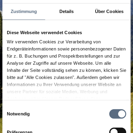
Zustimmung
Details
Über Cookies
Diese Webseite verwendet Cookies
Wir verwenden Cookies zur Verarbeitung von
Endgeräteinformationen sowie personenbezogener Daten
für z. B. Buchungen und Prospektbestellungen und zur
Analyse der Zugriffe auf unsere Webseite.
Um alle
Inhalte der Seite vollständig sehen zu können, klicken Sie
bitte auf "Alle Cookies zulassen".
Außerdem geben wir
Informationen zu Ihrer Verwendung unserer Website an
unsere Partner für soziale Medien, Werbung und
Analysen weiter. Unsere Partner führen diese
Informationen möglicherweise mit weiteren Daten
Einwilligungsauswahl
zusammen, die Sie ihnen bereitgestellt haben oder die
Notwendig
sie im Rahmen Ihrer Nutzung der Dienste gesammelt
haben.
Präferenzen