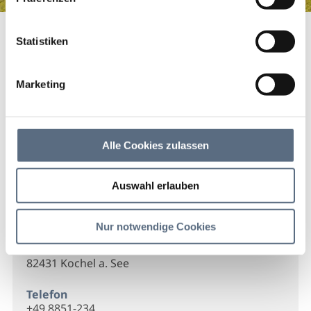
Berggasthaus Herzogstand
Startseite
Berggasthaus Herzogstand
Statistiken
Berggasthaus
Herzogstand
Marketing
Einkehr am Herzogstand
Alle Cookies zulassen
Auswahl erlauben
Kontakt
Nur notwendige Cookies
Berggasthaus Herzogstand
Fahrenberg
82431 Kochel a. See
Telefon
+49 8851-234