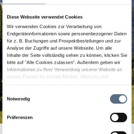
Diese Webseite verwendet Cookies
Wir verwenden Cookies zur Verarbeitung von
Endgeräteinformationen sowie personenbezogener Daten
für z. B. Buchungen und Prospektbestellungen und zur
Analyse der Zugriffe auf unsere Webseite.
Um alle
Inhalte der Seite vollständig sehen zu können, klicken Sie
bitte auf "Alle Cookies zulassen".
Außerdem geben wir
Informationen zu Ihrer Verwendung unserer Website an
unsere Partner für soziale Medien, Werbung und
Analysen weiter. Unsere Partner führen diese
Informationen möglicherweise mit weiteren Daten
Einwilligungsauswahl
zusammen, die Sie ihnen bereitgestellt haben oder die
Notwendig
sie im Rahmen Ihrer Nutzung der Dienste gesammelt
haben.
Präferenzen
Bella Italia im Bierhäusl
Startseite
Bella Italia im Bierhäusl