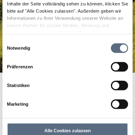
Inhalte der Seite vollständig sehen zu können, klicken Sie
bitte auf "Alle Cookies zulassen".
Außerdem geben wir
Informationen zu Ihrer Verwendung unserer Website an
unsere Partner für soziale Medien, Werbung und
Analysen weiter. Unsere Partner führen diese
Informationen möglicherweise mit weiteren Daten
Einwilligungsauswahl
zusammen, die Sie ihnen bereitgestellt haben oder die
Notwendig
sie im Rahmen Ihrer Nutzung der Dienste gesammelt
haben.
Präferenzen
Bekleidungshandel Oberland
Startseite
Bekleidungshandel Oberland
Statistiken
Bekleidungshandel
Oberland
Marketing
Bekleidungshandel Oberland
Alle Cookies zulassen