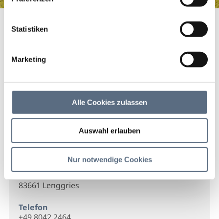
Baumgärtel Haustechnik GmbH
Startseite
Baumgärtel Haustechnik GmbH
Statistiken
Baumgärtel Haustechnik
GmbH
Marketing
Baumgärtel Haustechnik GmbH
Alle Cookies zulassen
Auswahl erlauben
Kontakt
Nur notwendige Cookies
Baumgärtel Haustechnik GmbH
Scharfreiterstr. 32
83661 Lenggries
Telefon
+49 8042 2464