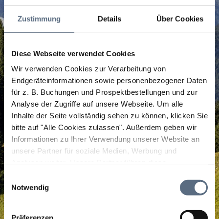
Zustimmung
Details
Über Cookies
Diese Webseite verwendet Cookies
Wir verwenden Cookies zur Verarbeitung von
Endgeräteinformationen sowie personenbezogener Daten
für z. B. Buchungen und Prospektbestellungen und zur
Analyse der Zugriffe auf unsere Webseite.
Um alle
Inhalte der Seite vollständig sehen zu können, klicken Sie
bitte auf "Alle Cookies zulassen".
Außerdem geben wir
Informationen zu Ihrer Verwendung unserer Website an
unsere Partner für soziale Medien, Werbung und
Analysen weiter. Unsere Partner führen diese
Informationen möglicherweise mit weiteren Daten
Einwilligungsauswahl
zusammen, die Sie ihnen bereitgestellt haben oder die
Notwendig
sie im Rahmen Ihrer Nutzung der Dienste gesammelt
haben.
Präferenzen