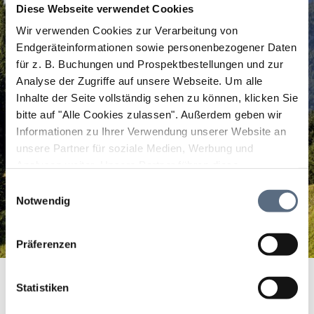
Diese Webseite verwendet Cookies
Wir verwenden Cookies zur Verarbeitung von
Endgeräteinformationen sowie personenbezogener Daten
für z. B. Buchungen und Prospektbestellungen und zur
Analyse der Zugriffe auf unsere Webseite.
Um alle
Inhalte der Seite vollständig sehen zu können, klicken Sie
bitte auf "Alle Cookies zulassen".
Außerdem geben wir
Informationen zu Ihrer Verwendung unserer Website an
unsere Partner für soziale Medien, Werbung und
Analysen weiter. Unsere Partner führen diese
Informationen möglicherweise mit weiteren Daten
Einwilligungsauswahl
zusammen, die Sie ihnen bereitgestellt haben oder die
Notwendig
sie im Rahmen Ihrer Nutzung der Dienste gesammelt
haben.
Präferenzen
Bademöglichkeit
Startseite
Bademöglichkeit
Statistiken
Bademöglichkeit