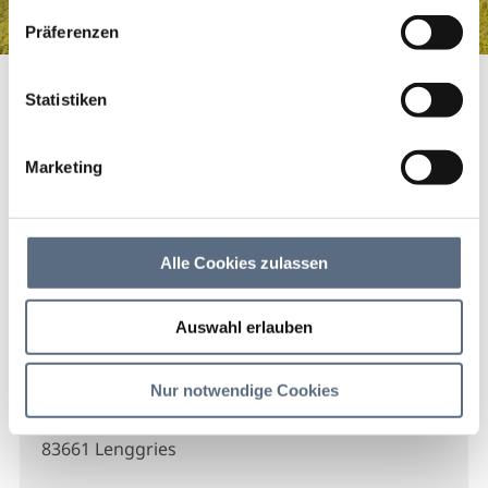
haben.
Präferenzen
Autozentrum Isarring GmbH
Startseite
Autozentrum Isarring GmbH
Statistiken
Autozentrum Isarring
GmbH
Marketing
Autozentrum Isarring GmbH
Alle Cookies zulassen
Auswahl erlauben
Kontakt
Nur notwendige Cookies
Autozentrum Isarring GmbH
Isarring 5
83661 Lenggries