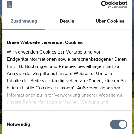
Zustimmung
Details
Über Cookies
Diese Webseite verwendet Cookies
Wir verwenden Cookies zur Verarbeitung von
Endgeräteinformationen sowie personenbezogener Daten
für z. B. Buchungen und Prospektbestellungen und zur
Analyse der Zugriffe auf unsere Webseite.
Um alle
Inhalte der Seite vollständig sehen zu können, klicken Sie
bitte auf "Alle Cookies zulassen".
Außerdem geben wir
Informationen zu Ihrer Verwendung unserer Website an
unsere Partner für soziale Medien, Werbung und
Analysen weiter. Unsere Partner führen diese
Informationen möglicherweise mit weiteren Daten
Einwilligungsauswahl
zusammen, die Sie ihnen bereitgestellt haben oder die
Notwendig
sie im Rahmen Ihrer Nutzung der Dienste gesammelt