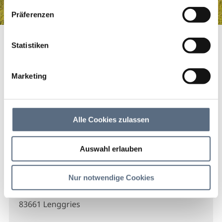
haben.
Präferenzen
Autolackiererei Oberland Lackdoc
Startseite
Autolackiererei Oberland Lackdoc
Statistiken
Autolackiererei Oberland
Lackdoc
Marketing
Autolackiererei Oberland Lackdoc
Alle Cookies zulassen
Auswahl erlauben
Kontakt
Nur notwendige Cookies
Oberland Lackdoc
Tölzer Str. 35
83661 Lenggries