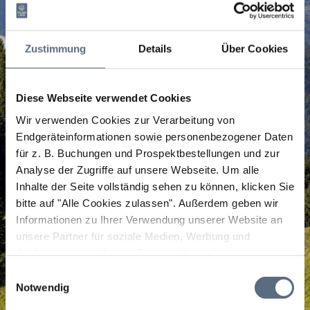
Zustimmung
Details
Über Cookies
Diese Webseite verwendet Cookies
Wir verwenden Cookies zur Verarbeitung von
Endgeräteinformationen sowie personenbezogener Daten
für z. B. Buchungen und Prospektbestellungen und zur
Analyse der Zugriffe auf unsere Webseite.
Um alle
Inhalte der Seite vollständig sehen zu können, klicken Sie
bitte auf "Alle Cookies zulassen".
Außerdem geben wir
Informationen zu Ihrer Verwendung unserer Website an
unsere Partner für soziale Medien, Werbung und
Analysen weiter. Unsere Partner führen diese
Informationen möglicherweise mit weiteren Daten
Einwilligungsauswahl
zusammen, die Sie ihnen bereitgestellt haben oder die
Notwendig
sie im Rahmen Ihrer Nutzung der Dienste gesammelt