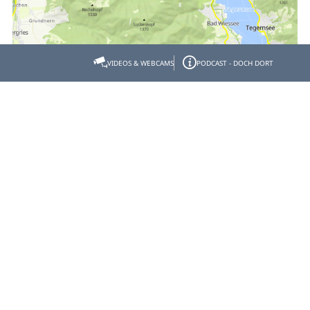
VIDEOS & WEBCAMS
PODCAST - DOCH DORT
Empfehlen
Teilen
Gastgeber- & Partnerbereich
Datenschutz
Impressum