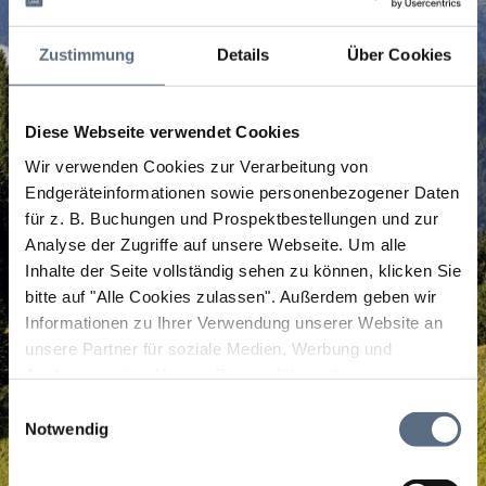
Zustimmung
Details
Über Cookies
Diese Webseite verwendet Cookies
Wir verwenden Cookies zur Verarbeitung von
Endgeräteinformationen sowie personenbezogener Daten
für z. B. Buchungen und Prospektbestellungen und zur
Analyse der Zugriffe auf unsere Webseite.
Um alle
Inhalte der Seite vollständig sehen zu können, klicken Sie
bitte auf "Alle Cookies zulassen".
Außerdem geben wir
Informationen zu Ihrer Verwendung unserer Website an
unsere Partner für soziale Medien, Werbung und
Analysen weiter. Unsere Partner führen diese
Informationen möglicherweise mit weiteren Daten
Einwilligungsauswahl
zusammen, die Sie ihnen bereitgestellt haben oder die
Notwendig
sie im Rahmen Ihrer Nutzung der Dienste gesammelt
haben.